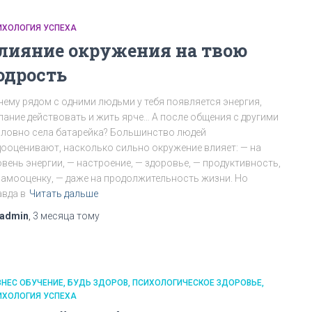
ИХОЛОГИЯ УСПЕХА
лияние окружения на твою
одрость
чему рядом с одними людьми у тебя появляется энергия,
лание действовать и жить ярче… А после общения с другими
словно села батарейка? Большинство людей
дооценивают, насколько сильно окружение влияет: — на
овень энергии, — настроение, — здоровье, — продуктивность,
самооценку, — даже на продолжительность жизни. Но
авда в
Читать дальше
admin
,
3 месяца
тому
ЗНЕС ОБУЧЕНИЕ
БУДЬ ЗДОРОВ
ПСИХОЛОГИЧЕСКОЕ ЗДОРОВЬЕ
ИХОЛОГИЯ УСПЕХА