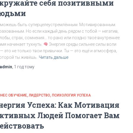
кружайте себя позитивными
юдьми
 можешь быть суперцелеустремлённым. Мотивированным.
разованным. Но если каждый день рядом с тобой — негатив,
лобы, страх, сомнения… то рано или поздно твоё внутреннее
амя начинает тухнуть.
Энергия среды сильнее силы воли
 — это не только твои привычки. Ты — это ещё и атмосфера,
которой ты живёшь.
Читать дальше
admin
,
1 год
тому
ЗНЕС ОБУЧЕНИЕ
ЛИДЕРСТВО
ПСИХОЛОГИЯ УСПЕХА
нергия Успеха: Как Мотивация
ктивных Людей Помогает Вам
ействовать