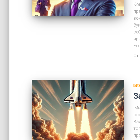
Ко
пр
во
бу
себ
яр
Fed
От
БИ
З
Мн
ос
Ва
то
пр