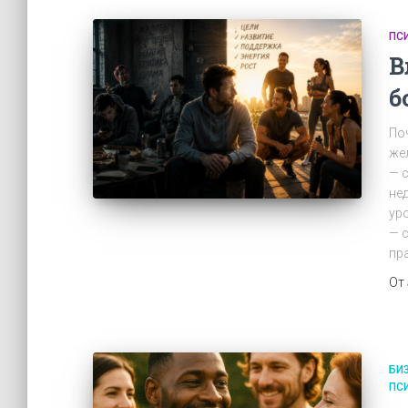
ПС
В
б
По
же
— 
не
ур
— 
пр
От
БИ
ПС