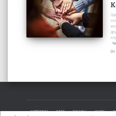
К
Зде
ска
мо
дру
хо
Чи
От
КАТЕГОРИИ
БЛОГ
БОНУСЫ
КНИГИ