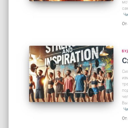
мо
са
Чи
От
БУ
С
Си
из
тр
по
чел
Вы
Чи
От