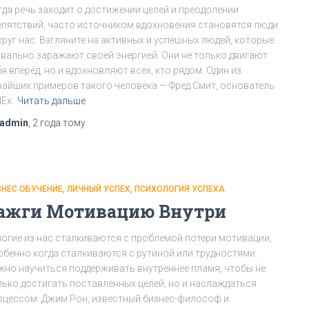
гда речь заходит о достижении целей и преодолении
епятствий, часто источником вдохновения становятся люди
круг нас. Взгляните на активных и успешных людей, которые
квально заражают своей энергией. Они не только двигают
я вперёд, но и вдохновляют всех, кто рядом. Один из
чайших примеров такого человека — Фред Смит, основатель
Ex.
Читать дальше
admin
,
2 года
тому
ЗНЕС ОБУЧЕНИЕ
ЛИЧНЫЙ УСПЕХ
ПСИХОЛОГИЯ УСПЕХА
ажги Мотивацию Внутри
огие из нас сталкиваются с проблемой потери мотивации,
обенно когда сталкиваются с рутиной или трудностями.
жно научиться поддерживать внутреннее пламя, чтобы не
лько достигать поставленных целей, но и наслаждаться
оцессом. Джим Рон, известный бизнес-философ и