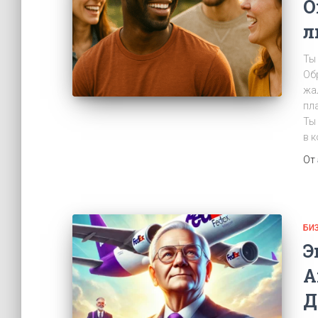
О
л
Ты
Об
жа
пл
Ты
в 
От
БИ
Э
А
Д