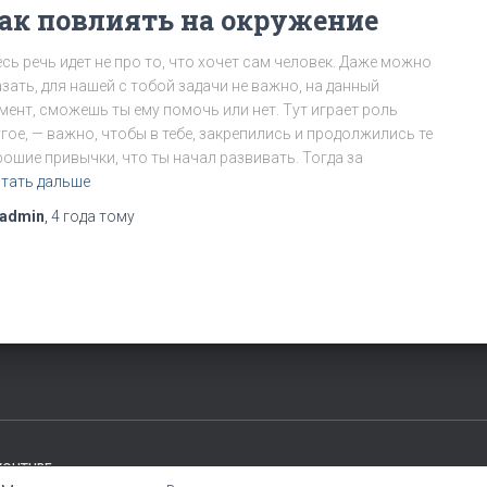
ак повлиять на окружение
сь речь идет не про то, что хочет сам человек. Даже можно
зать, для нашей с тобой задачи не важно, на данный
мент, сможешь ты ему помочь или нет. Тут играет роль
гое, — важно, чтобы в тебе, закрепились и продолжились те
рошие привычки, что ты начал развивать. Тогда за
тать дальше
admin
,
4 года
тому
YOUTUBE