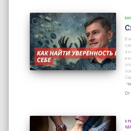
БИ
С
В 
са
а 
и 
сп
по
Са
Чи
От
5 
ЗД