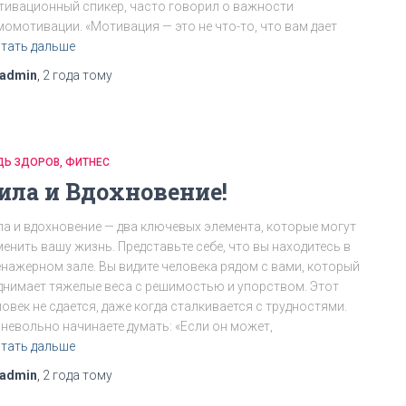
тивационный спикер, часто говорил о важности
момотивации. «Мотивация — это не что-то, что вам дает
тать дальше
admin
,
2 года
тому
ДЬ ЗДОРОВ
ФИТНЕС
ила и Вдохновение!
ла и вдохновение — два ключевых элемента, которые могут
менить вашу жизнь. Представьте себе, что вы находитесь в
енажерном зале. Вы видите человека рядом с вами, который
днимает тяжелые веса с решимостью и упорством. Этот
овек не сдается, даже когда сталкивается с трудностями.
 невольно начинаете думать: «Если он может,
тать дальше
admin
,
2 года
тому