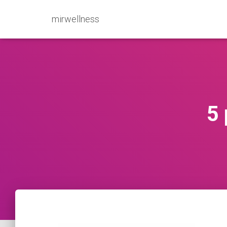
mirwellness
5