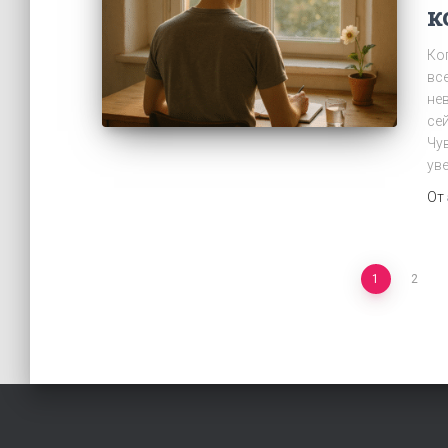
к
Ко
вс
не
се
Чу
уве
От
Пагинация
1
2
записей