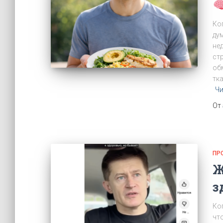
Ко
дум
не
ст
об
тк
Чи
От
ПР
Ж
з
Ко
что