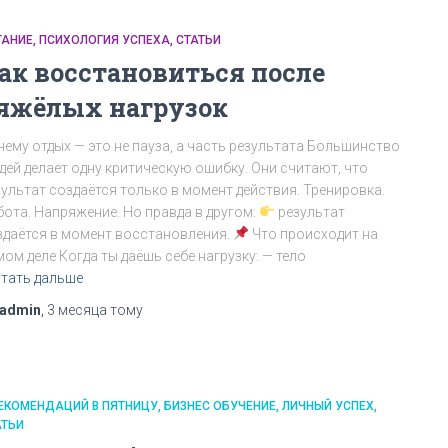
ТАНИЕ
ПСИХОЛОГИЯ УСПЕХА
СТАТЬИ
ак восстановиться после
яжёлых нагрузок
чему отдых — это не пауза, а часть результата Большинство
дей делает одну критическую ошибку. Они считают, что
зультат создаётся только в момент действия. Тренировка.
бота. Напряжение. Но правда в другом:
результат
здаётся в момент восстановления.
Что происходит на
ом деле Когда ты даёшь себе нагрузку: — тело
тать дальше
admin
,
3 месяца
тому
РЕКОМЕНДАЦИЙ В ПЯТНИЦУ
БИЗНЕС ОБУЧЕНИЕ
ЛИЧНЫЙ УСПЕХ
АТЬИ