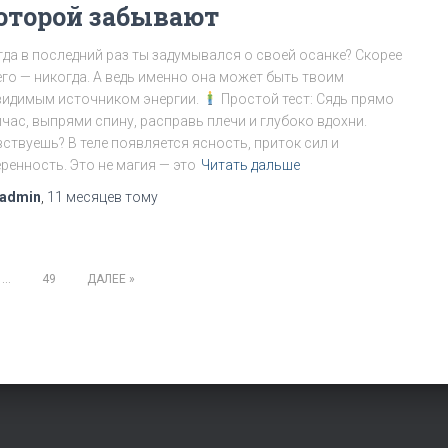
оторой забывают
гда в последний раз ты задумывался о своей осанке? Скорее
его — никогда. А ведь именно она может быть твоим
видимым источником энергии.
Простой тест: Сядь прямо
йчас, выпрями спину, расправь плечи и глубоко вдохни.
вствуешь? В теле появляется ясность, приток сил и
ренность. Это не магия — это
Читать дальше
admin
,
11 месяцев
тому
…
49
ДАЛЕЕ