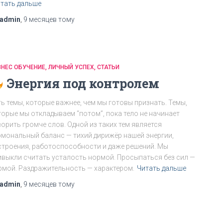
тать дальше
admin
,
9 месяцев
тому
ЗНЕС ОБУЧЕНИЕ
ЛИЧНЫЙ УСПЕХ
СТАТЬИ
Энергия под контролем
ть темы, которые важнее, чем мы готовы признать. Темы,
торые мы откладываем “потом”, пока тело не начинает
ворить громче слов. Одной из таких тем является
рмональный баланс — тихий дирижёр нашей энергии,
строения, работоспособности и даже решений. Мы
ивыкли считать усталость нормой. Просыпаться без сил —
рмой. Раздражительность — характером.
Читать дальше
admin
,
9 месяцев
тому