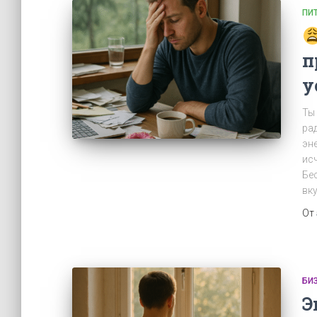
ПИ
п
у
Ты
рад
эн
исч
Бе
вк
От
БИ
Э