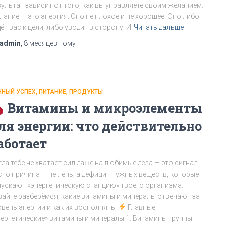
зультат зависит от того, как вы управляете своим желанием.
лание — это энергия. Оно не плохое и не хорошее. Оно либо
ёт вас к цели, либо уводит в сторону. И
Читать дальше
admin
,
8 месяцев
тому
ЧНЫЙ УСПЕХ
ПИТАНИЕ
ПРОДУКТЫ
Витамины и микроэлементы
ля энергии: что действительно
аботает
да тебе не хватает сил даже на любимые дела — это сигнал.
сто причина — не лень, а дефицит нужных веществ, которые
пускают «энергетическую станцию» твоего организма.
вайте разберёмся, какие витамины и минералы отвечают за
овень энергии и как их восполнять.
Главные
нергетические» витамины и минералы 1. Витамины группы