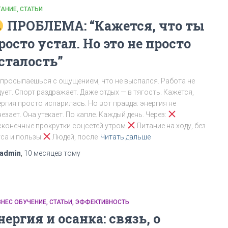
ТАНИЕ
СТАТЬИ
ПРОБЛЕМА: “Кажется, что ты
росто устал. Но это не просто
сталость”
 просыпаешься с ощущением, что не выспался. Работа не
ует. Спорт раздражает. Даже отдых — в тягость. Кажется,
ергия просто испарилась. Но вот правда: энергия не
езает. Она утекает. По капле. Каждый день. Через:
сконечные прокрутки соцсетей утром
Питание на ходу, без
уса и пользы
Людей, после
Читать дальше
admin
,
10 месяцев
тому
ЗНЕС ОБУЧЕНИЕ
СТАТЬИ
ЭФФЕКТИВНОСТЬ
нергия и осанка: связь, о