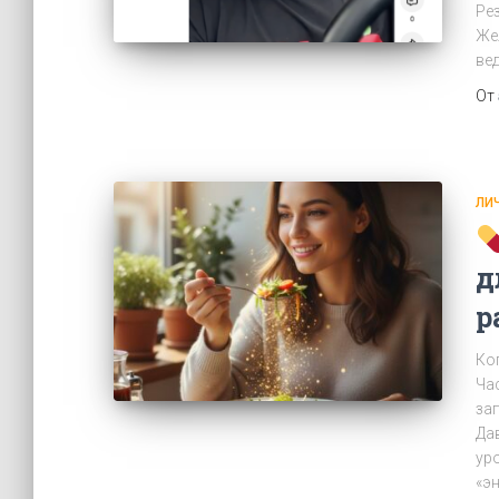
Ре
Же
вед
От
ЛИ
д
р
Ког
Ча
за
Да
ур
«э