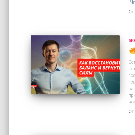
Чи
От
БИ
Ес
ко
го
го
на
пр
но
От