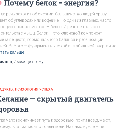
Почему белок = энергия?
гда речь заходит об энергии, большинство людей сразу
ает об углеводах или кофеине. Но один из главных, часто
дооценённых элементов — белок. И речь не только о
роительстве мышц. Белок — это ключевой компонент
мена веществ, гормонального баланса и регенерации
аней. Всё это — фундамент высокой и стабильной энергии на
тать дальше
admin
,
7 месяцев
тому
ОДУКТЫ
ПСИХОЛОГИЯ УСПЕХА
елание — скрытый двигатель
доровья
гда человек начинает путь к здоровью, почти все думают,
 результат зависит от силы воли. На самом деле — нет.