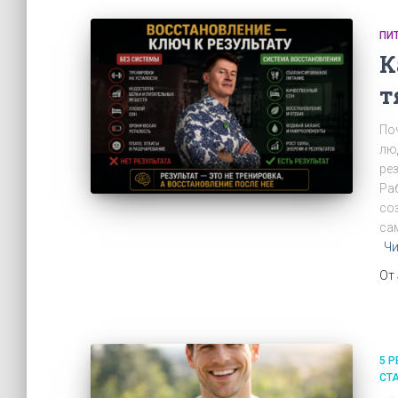
ПИ
К
т
По
лю
ре
Ра
со
сам
Чи
От
5 
СТ