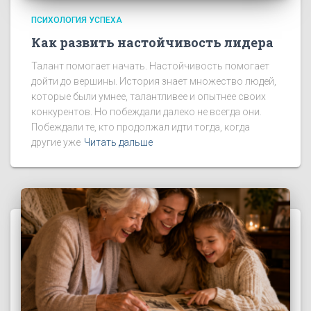
ПСИХОЛОГИЯ УСПЕХА
Как развить настойчивость лидера
Талант помогает начать. Настойчивость помогает
дойти до вершины. История знает множество людей,
которые были умнее, талантливее и опытнее своих
конкурентов. Но побеждали далеко не всегда они.
Побеждали те, кто продолжал идти тогда, когда
другие уже
Читать дальше