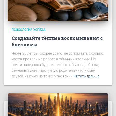
ПСИХОЛОГИЯ УСПЕХА
Создавайте тёплые воспоминания с
близкими
Через 20 лет вы, скорее всего, не вспомните, сколько
часов провели на работе в обычный вторник. Но
почти наверняка будете помнить объятия ребёнка,
семейный ужин, прогулку с родителями или смех
друзей. Именно из таких мгновений
Читать дальше