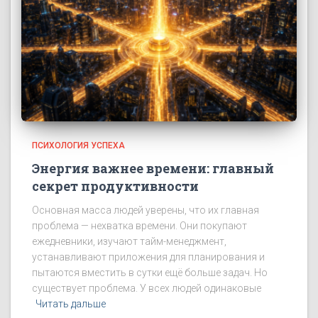
ПСИХОЛОГИЯ УСПЕХА
Энергия важнее времени: главный
секрет продуктивности
Основная масса людей уверены, что их главная
проблема — нехватка времени. Они покупают
ежедневники, изучают тайм-менеджмент,
устанавливают приложения для планирования и
пытаются вместить в сутки ещё больше задач. Но
существует проблема. У всех людей одинаковые
Читать дальше