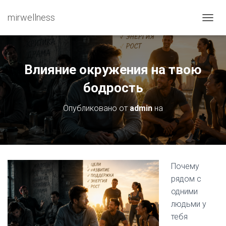
mirwellness
ПЕРЕ
Влияние окружения на твою
бодрость
Опубликовано от
admin
на
Почему
рядом с
одними
людьми у
тебя