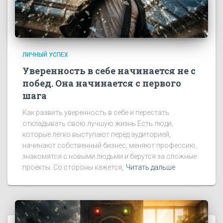
ЛИЧНЫЙ УСПЕХ
Уверенность в себе начинается не с
побед. Она начинается с первого
шага
Как развить уверенность в себе и перестать
откладывать свою лучшую жизнь Есть люди,
которые легко выступают перед аудиторией,
начинают собственный бизнес, меняют профессию,
знакомятся с новыми людьми и берутся за сложные
проекты. Со стороны кажется,
Читать дальше