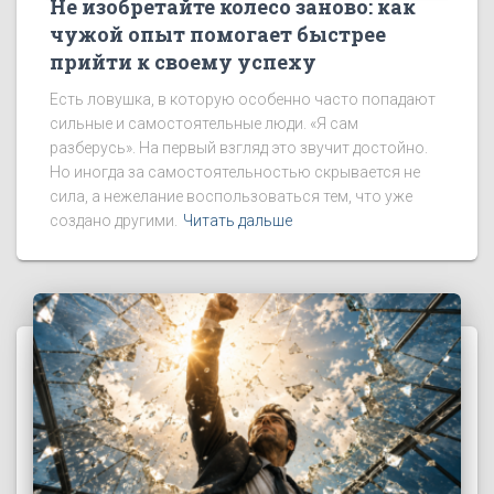
Не изобретайте колесо заново: как
чужой опыт помогает быстрее
прийти к своему успеху
Есть ловушка, в которую особенно часто попадают
сильные и самостоятельные люди. «Я сам
разберусь». На первый взгляд это звучит достойно.
Но иногда за самостоятельностью скрывается не
сила, а нежелание воспользоваться тем, что уже
создано другими.
Читать дальше