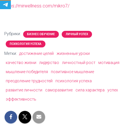
https://mirwellness.com/mikro7/
Рубрики:
БИЗНЕС ОБУЧЕНИЕ
ЛИЧНЫЙ УСПЕХ
ПСИХОЛОГИЯ УСПЕХА
Метки:
достижение целей
жизненные уроки
качество жизни
лидерство
личностный рост
мотивация
мышление победителя
позитивное мышление
преодоление трудностей
психология успеха
развитие личности
саморазвитие
сила характера
успех
эффективность