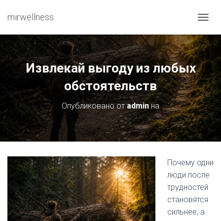
mirwellness
ПЕРЕ
Извлекай выгоду из любых
обстоятельств
Опубликовано от
admin
на
Почему одни
люди после
трудностей
становятся
сильнее, а