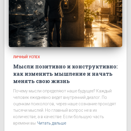
ЛИЧНЫЙ УСПЕХ
Мысли позитивно и конструктивно:
как изменить мышление и начать
менять свою жизнь
Почему мысли определяют наше будущее? Каждый
человек ежедневно ведет внутренний диалог. По
оценкам психологов, через наше сознание проходят
тысячи мыслей. Но главный вопрос не в их
количестве, а в качестве. Если большую часть
времени вы
Читать дальше