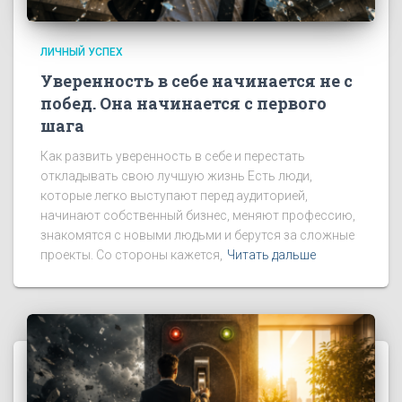
ЛИЧНЫЙ УСПЕХ
Уверенность в себе начинается не с
побед. Она начинается с первого
шага
Как развить уверенность в себе и перестать
откладывать свою лучшую жизнь Есть люди,
которые легко выступают перед аудиторией,
начинают собственный бизнес, меняют профессию,
знакомятся с новыми людьми и берутся за сложные
проекты. Со стороны кажется,
Читать дальше