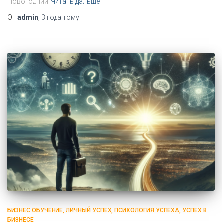
Новогодний
Читать дальше
От
admin
,
3 года
тому
БИЗНЕС ОБУЧЕНИЕ
ЛИЧНЫЙ УСПЕХ
ПСИХОЛОГИЯ УСПЕХА
УСПЕХ В
БИЗНЕСЕ