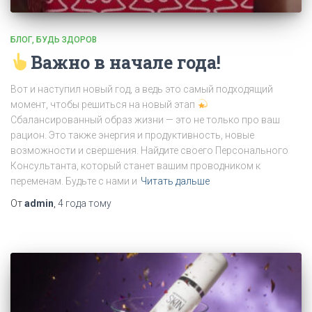
БЛОГ
БУДЬ ЗДОРОВ
Важно в начале года!
Вот и наступил новый год, а ведь это самый подходящий
момент, чтобы решиться на новый этап
Сбалансированный образ жизни — это не только про ваш
рацион. Это также энергия и продуктивность, новые
возможности и свершения. Найдите своего Персонального
Консультанта, который станет вашим проводником к
переменам. Будьте с нами и
Читать дальше
От
admin
,
4 года
тому