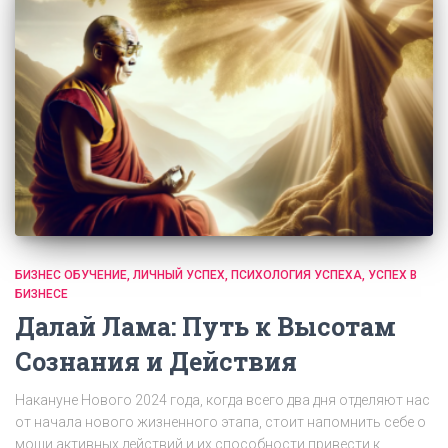
БИЗНЕС ОБУЧЕНИЕ
ЛИЧНЫЙ УСПЕХ
ПСИХОЛОГИЯ УСПЕХА
УСПЕХ В
БИЗНЕСЕ
Далай Лама: Путь к Высотам
Сознания и Действия
Накануне Нового 2024 года, когда всего два дня отделяют нас
от начала нового жизненного этапа, стоит напомнить себе о
мощи активных действий и их способности привести к