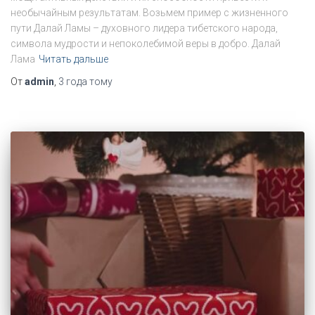
необычайным результатам. Возьмем пример с жизненного
пути Далай Ламы – духовного лидера тибетского народа,
символа мудрости и непоколебимой веры в добро. Далай
Лама
Читать дальше
От
admin
,
3 года
тому