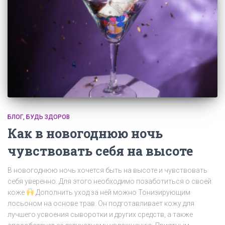
БЛОГ
БУДЬ ЗДОРОВ
Как в новогоднюю ночь
чувствовать себя на высоте
В новогоднюю ночь хочется быть на высоте и чувствовать
себя уверенно. Для этого необходимо позаботиться о своей
коже
Дополнить уход за ней можно Тонизирующим
лосьоном на основе трав. Он подготавливает кожу для
лучшего усвоения сыворотки и других средств, а также