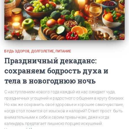
БУДЬ ЗДОРОВ
ДОЛГОЛЕТИЕ
ПИТАНИЕ
Праздничный декаданс:
сохраняем бодрость духа и
тела в новогоднюю ночь
С наступлением нового года каждый из нас ожидает чуда,
праздничных угощений и радостного общения в кругу близких.
Но как же сохранить своё здоровье и хорошее самочувствие,
когда стол ломится от изысков и калорий? Ответ прост: быть
внимательными к себе и своим привычкам, даже когда
календарь предлагает лишнюю порцию искушений.