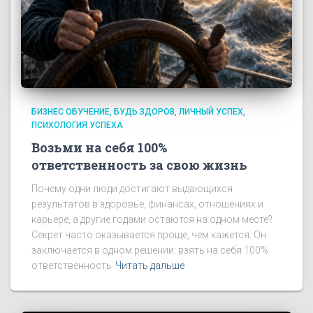
БИЗНЕС ОБУЧЕНИЕ
БУДЬ ЗДОРОВ
ЛИЧНЫЙ УСПЕХ
ПСИХОЛОГИЯ УСПЕХА
Возьми на себя 100%
ответственность за свою жизнь
Почему одни люди достигают выдающихся
результатов в здоровье, финансах, отношениях и
карьере, а другие годами остаются на одном месте?
Секрет часто оказывается проще, чем кажется. Он
заключается в одном решении: взять на себя 100%
ответственность
Читать дальше