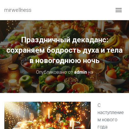
mirwellness
ПЕРЕ
Праздничный декаданс:
сохраняем бодрость духа и тела
в новогоднюю ночь
Опубликовано от
admin
на
С
наступление
м нового
года