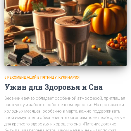
5 РЕКОМЕНДАЦИЙ В ПЯТНИЦУ
КУЛИНАРИЯ
Ужин для Здоровья и Сна
Весенний вечер обладает особенной атмосферой, приглашая
нас к уюту и заботе о собственном здоровье. На протяжении
холодных месяцев, особенно в марте, важно поддерживать
свой иммунитет и обеспечивать организм всем необходимым
для крепкого здоровья и хорошего сна. «Питание должно
быть вашим первым источником медицины.» – Гиппократ.