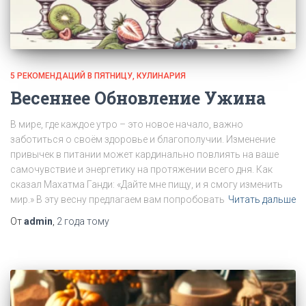
5 РЕКОМЕНДАЦИЙ В ПЯТНИЦУ
КУЛИНАРИЯ
Весеннее Обновление Ужина
В мире, где каждое утро – это новое начало, важно
заботиться о своём здоровье и благополучии. Изменение
привычек в питании может кардинально повлиять на ваше
самочувствие и энергетику на протяжении всего дня. Как
сказал Махатма Ганди: «Дайте мне пищу, и я смогу изменить
мир.» В эту весну предлагаем вам попробовать
Читать дальше
От
admin
,
2 года
тому