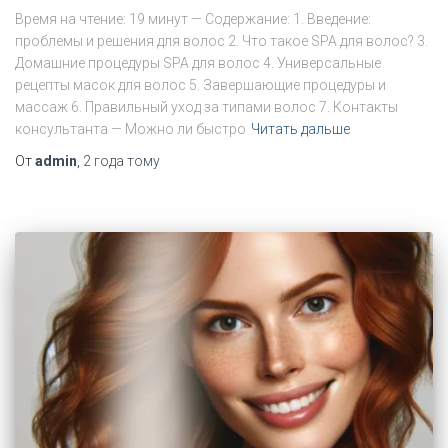
Время на чтение: 19 минут — Содержание: 1. Введение:
проблемы и решения для волос 2. Что такое SPA для волос? 3.
Домашние процедуры SPA для волос 4. Универсальные
рецепты масок для волос 5. Завершающие процедуры и
массаж 6. Правильный уход за типами волос 7. Контакты
консультанта — Можно ли быстро
Читать дальше
От
admin
,
2 года
тому