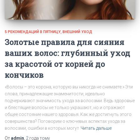
5 РЕКОМЕНДАЦИЙ В ПЯТНИЦУ
ВНЕШНИЙ УХОД
Золотые правила для сияния
ваших волос: глубинный уход
за красотой от корней до
кончиков
«Волосы – это корона, которую вы никогда не снимаете.» Эти
слова, принадлежащие знаменитости, идеально
подчеркивают значимость ухода за волосами. Ведь здоровые
и блестящие волосы не только украшают, но и отражают
общее состояние нашего здоровья. Как же достигнуть этого
совершенства? Поговорим о ключевых аспектах ухода за
волосами, ошибки в которых могут
Читать дальше
От
admin
,
2 года
тому