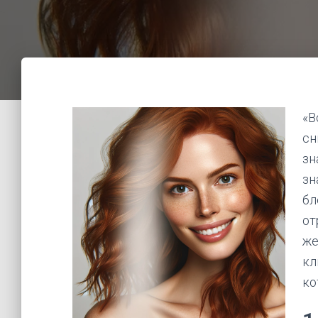
«В
сн
зн
зн
бл
от
же
кл
ко