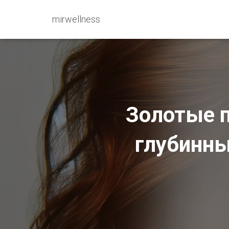
mirwellness
Золотые п
глубинны