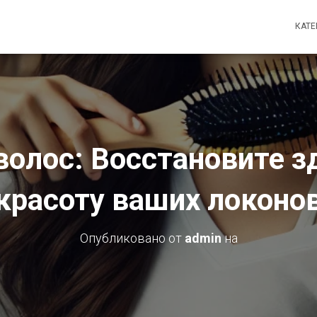
КАТ
волос: Восстановите з
красоту ваших локоно
Опубликовано от
admin
на