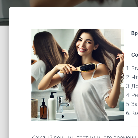
Вр
Со
Вв
Чт
До
Ре
За
Ко
Каждый день мы тратим много времени и