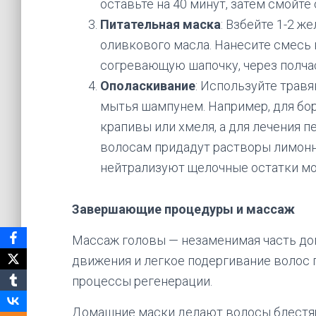
оставьте на 40 минут, затем смойте
Питательная маска
: Взбейте 1-2 ж
оливкового масла. Нанесите смесь 
согревающую шапочку, через полча
Ополаскивание
: Используйте трав
мытья шампунем. Например, для бо
крапивы или хмеля, а для лечения п
волосам придадут растворы лимонно
нейтрализуют щелочные остатки м
Завершающие процедуры и массаж
Массаж головы — незаменимая часть до
движения и легкое подергивание волос 
процессы регенерации.
Домашние маски делают волосы блестящи