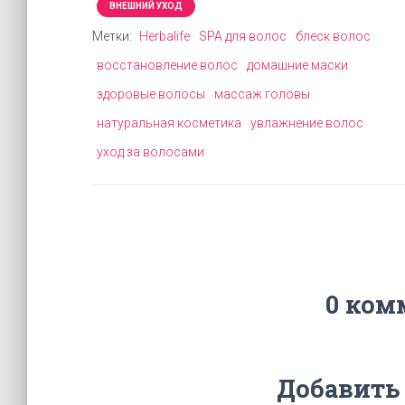
ВНЕШНИЙ УХОД
Метки:
Herbalife
SPA для волос
блеск волос
восстановление волос
домашние маски
здоровые волосы
массаж головы
натуральная косметика
увлажнение волос
уход за волосами
0 ком
Добавить