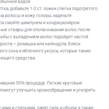
 обычной водой.
елтка, добавьте 1-2 ст. ложки слегка подогретого
на волосы и кожу головы, наденьте
са смойте шампунем и кондиционером.
яные отвары для ополаскивания волос после
рьбы с выпадением волос подойдет настой
ерхоти — ромашка или календула. Блеск
го сока и яблочного уксуса, которые также
оющего средства.
машних SPA-процедур. Легкие круговые
помогут улучшить кровообращение и ускорить
ми и гладкими, дарят силу и объем, а также