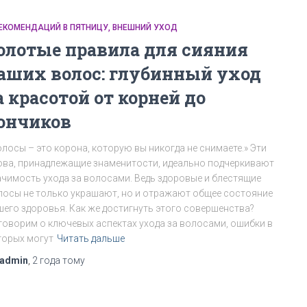
РЕКОМЕНДАЦИЙ В ПЯТНИЦУ
ВНЕШНИЙ УХОД
олотые правила для сияния
аших волос: глубинный уход
а красотой от корней до
ончиков
олосы – это корона, которую вы никогда не снимаете.» Эти
ова, принадлежащие знаменитости, идеально подчеркивают
ачимость ухода за волосами. Ведь здоровые и блестящие
лосы не только украшают, но и отражают общее состояние
шего здоровья. Как же достигнуть этого совершенства?
говорим о ключевых аспектах ухода за волосами, ошибки в
торых могут
Читать дальше
admin
,
2 года
тому