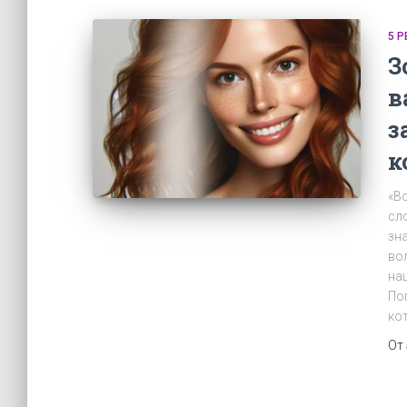
5 
З
в
з
к
«В
сл
зн
во
на
По
ко
От