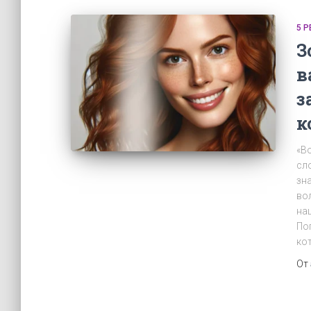
5 
З
в
з
к
«В
сл
зн
во
на
По
ко
От