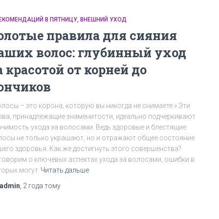
РЕКОМЕНДАЦИЙ В ПЯТНИЦУ
ВНЕШНИЙ УХОД
олотые правила для сияния
аших волос: глубинный уход
а красотой от корней до
ончиков
олосы – это корона, которую вы никогда не снимаете.» Эти
ова, принадлежащие знаменитости, идеально подчеркивают
ачимость ухода за волосами. Ведь здоровые и блестящие
лосы не только украшают, но и отражают общее состояние
шего здоровья. Как же достигнуть этого совершенства?
говорим о ключевых аспектах ухода за волосами, ошибки в
торых могут
Читать дальше
admin
,
2 года
тому