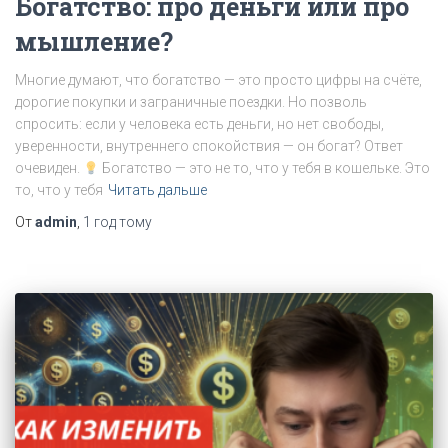
Богатство: про деньги или про
мышление?
Многие думают, что богатство — это просто цифры на счёте,
дорогие покупки и заграничные поездки. Но позволь
спросить: если у человека есть деньги, но нет свободы,
уверенности, внутреннего спокойствия — он богат? Ответ
очевиден.
Богатство — это не то, что у тебя в кошельке. Это
то, что у тебя
Читать дальше
От
admin
,
1 год
тому