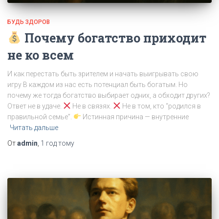
БУДЬ ЗДОРОВ
Почему богатство приходит
не ко всем
И как перестать быть зрителем и начать выигрывать свою
игру В каждом из нас есть потенциал быть богатым. Но
почему же тогда богатство выбирает одних, а обходит других?
Ответ не в удаче.
Не в связях.
Не в том, кто “родился в
правильной семье”.
Истинная причина — внутренние
Читать дальше
От
admin
,
1 год
тому