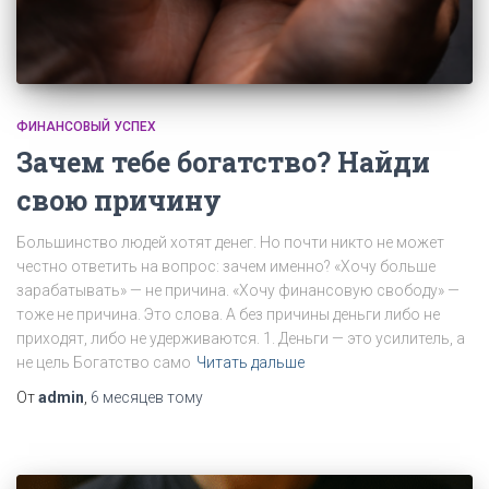
ФИНАНСОВЫЙ УСПЕХ
Зачем тебе богатство? Найди
свою причину
Большинство людей хотят денег. Но почти никто не может
честно ответить на вопрос: зачем именно? «Хочу больше
зарабатывать» — не причина. «Хочу финансовую свободу» —
тоже не причина. Это слова. А без причины деньги либо не
приходят, либо не удерживаются. 1. Деньги — это усилитель, а
не цель Богатство само
Читать дальше
От
admin
,
6 месяцев
тому