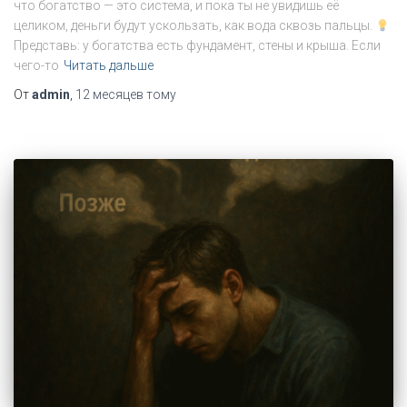
что богатство — это система, и пока ты не увидишь её
целиком, деньги будут ускользать, как вода сквозь пальцы.
Представь: у богатства есть фундамент, стены и крыша. Если
чего-то
Читать дальше
От
admin
,
12 месяцев
тому