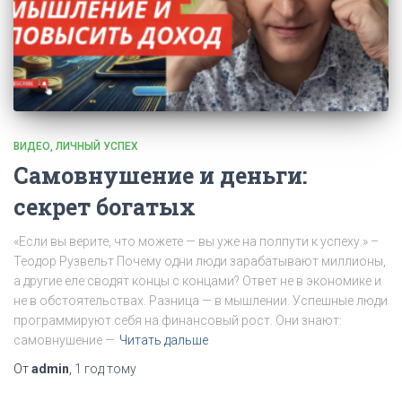
ВИДЕО
ЛИЧНЫЙ УСПЕХ
Самовнушение и деньги:
секрет богатых
«Если вы верите, что можете — вы уже на полпути к успеху.» –
Теодор Рузвельт Почему одни люди зарабатывают миллионы,
а другие еле сводят концы с концами? Ответ не в экономике и
не в обстоятельствах. Разница — в мышлении. Успешные люди
программируют себя на финансовый рост. Они знают:
самовнушение —
Читать дальше
От
admin
,
1 год
тому