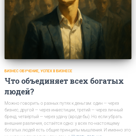
БИЗНЕС ОБУЧЕНИЕ
УСПЕХ В БИЗНЕСЕ
Что объединяет всех богатых
людей?
Можно говорить о разных путях к деньгам: один — через
бизнес, другой — через инвестиции, третий — через личный
бренд, четвёртый — через удачу (вроде бы). Но если убрать
внешние различия, остаётся одно: у всех по-настоящему
богатых людей есть общие принципы мышления. И именно это