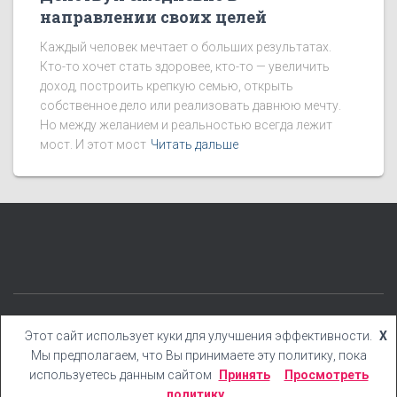
направлении своих целей
Каждый человек мечтает о больших результатах.
Кто-то хочет стать здоровее, кто-то — увеличить
доход, построить крепкую семью, открыть
собственное дело или реализовать давнюю мечту.
Но между желанием и реальностью всегда лежит
мост. И этот мост
Читать дальше
КАТЕГОРИИ
БЛОГ
БОНУСЫ
КНИГИ
YOUTUBE
Этот сайт использует куки для улучшения эффективности.
X
Мы предполагаем, что Вы принимаете эту политику, пока
Hestia | Разработано
ThemeIsle
используетесь данным сайтом
Принять
Просмотреть
политику