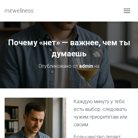
mirwellness
ПЕРЕ
Почему «нет» — важнее, чем ты
думаешь
Опубликовано от
admin
на
Каждую минуту у тебя
есть выбор: следовать
чужим приоритетам или
своим.
Большинство теряет