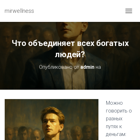
mirwellness
ПЕРЕ
Что объединяет всех богатых
людей?
Опубликовано от
admin
на
Можно
говорить о
разных
путях к
деньгам: