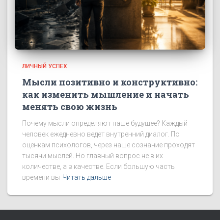
ЛИЧНЫЙ УСПЕХ
Мысли позитивно и конструктивно:
как изменить мышление и начать
менять свою жизнь
Почему мысли определяют наше будущее? Каждый
человек ежедневно ведет внутренний диалог. По
оценкам психологов, через наше сознание проходят
тысячи мыслей. Но главный вопрос не в их
количестве, а в качестве. Если большую часть
времени вы
Читать дальше