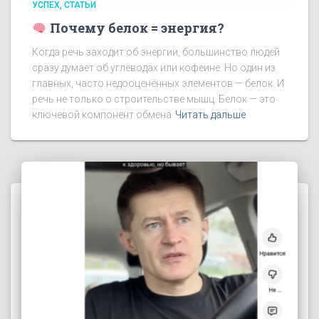
УСПЕХ
СТАТЬИ
Почему белок = энергия?
Когда речь заходит об энергии, большинство людей
сразу думает об углеводах или кофеине. Но один из
главных, часто недооценённых элементов — белок. И
речь не только о строительстве мышц. Белок — это
ключевой компонент обмена
Читать дальше