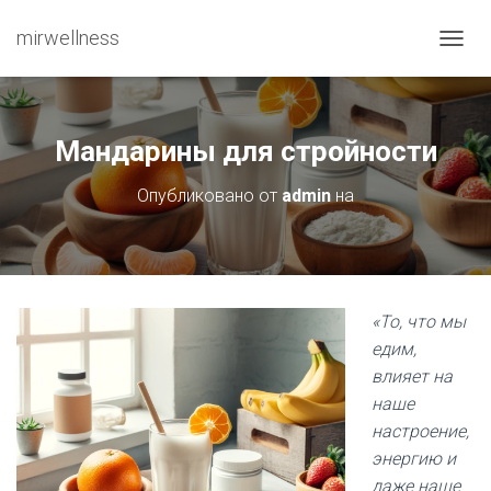
mirwellness
ПЕРЕ
Мандарины для стройности
Опубликовано от
admin
на
«То, что мы
едим,
влияет на
наше
настроение,
энергию и
даже наше