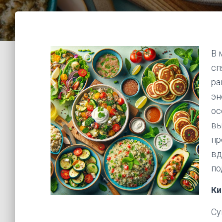
В 
сп
ра
эн
ос
вы
пр
вд
по
Ки
Су