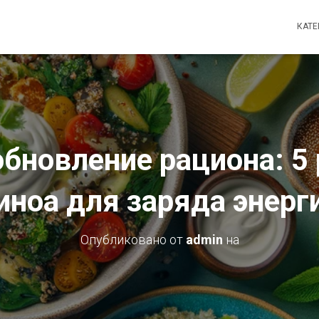
КАТ
обновление рациона: 5 
иноа для заряда энерг
Опубликовано от
admin
на