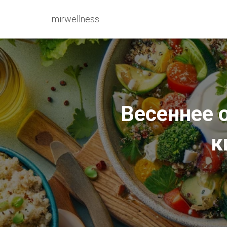
mirwellness
Весеннее 
к