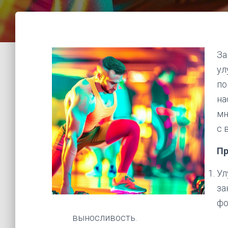
За
ул
по
на
мн
с 
Пр
Ул
за
фо
выносливость.