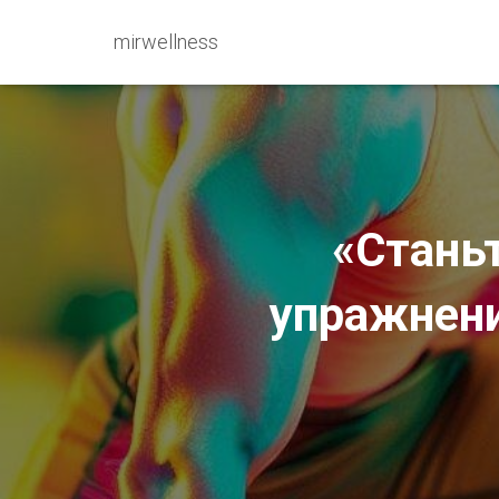
mirwellness
«Станьт
упражнени