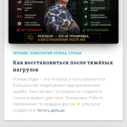
ПИТАНИЕ
ПСИХОЛОГИЯ УСПЕХА
СТАТЬИ
Как восстановиться после тяжёлых
нагрузок
Почему отдых — это не пауза, а часть результата
Большинство людей делает одну критическую
ошибку. Они считают, что результат создаётся
только в момент действия. Тренировка. Работа.
Напряжение. Но правда в другом:
результат
создаётся в
Читать дальше