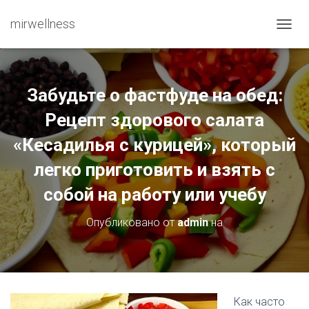
mirwellness
ПЕРЕ
Забудьте о фастфуде на обед:
Рецепт здорового салата
«Кесадилья с курицей», который
легко приготовить и взять с
собой на работу или учебу
Опубликовано от
admin
на
Как часто