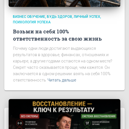
БИЗНЕС ОБУЧЕНИЕ
БУДЬ ЗДОРОВ
ЛИЧНЫЙ УСПЕХ
ПСИХОЛОГИЯ УСПЕХА
Возьми на себя 100%
ответственность за свою жизнь
Почему одни люди достигают выдающихся
результатов в здоровье, финансах, отношениях и
карьере, а другие годами остаются на одном месте?
Секрет часто оказывается проще, чем кажется. Он
заключается в одном решении: взять на себя 100%
ответственность
Читать дальше