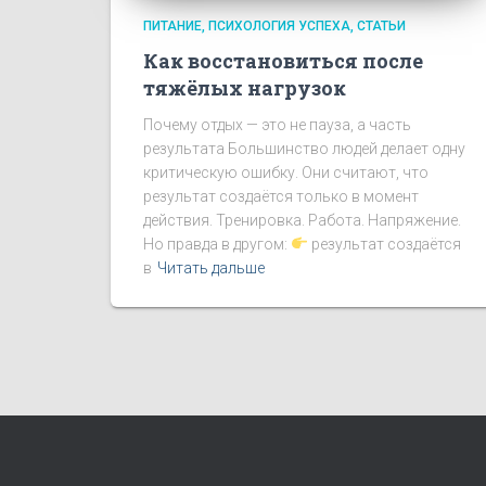
ПИТАНИЕ
ПСИХОЛОГИЯ УСПЕХА
СТАТЬИ
Как восстановиться после
тяжёлых нагрузок
Почему отдых — это не пауза, а часть
результата Большинство людей делает одну
критическую ошибку. Они считают, что
результат создаётся только в момент
действия. Тренировка. Работа. Напряжение.
Но правда в другом:
результат создаётся
в
Читать дальше