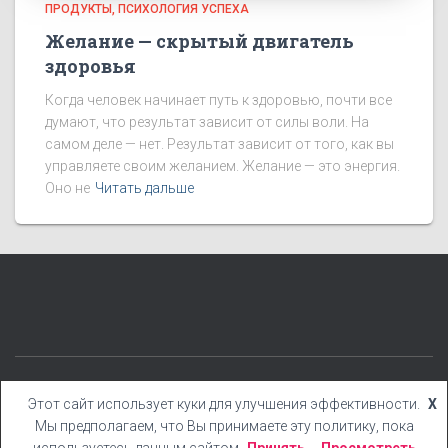
ПРОДУКТЫ
ПСИХОЛОГИЯ УСПЕХА
Желание — скрытый двигатель
здоровья
Когда человек начинает путь к здоровью, почти все
думают, что результат зависит от силы воли. На
самом деле — нет. Результат зависит от того, как вы
управляете своим желанием. Желание — это энергия.
Оно не
Читать дальше
КАТЕГОРИИ
БЛОГ
БОНУСЫ
КНИГИ
YOUTUBE
Этот сайт использует куки для улучшения эффективности.
X
Мы предполагаем, что Вы принимаете эту политику, пока
Hestia | Разработано
ThemeIsle