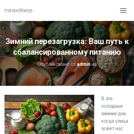
mirwellness
ПЕРЕ
Зимний перезагрузка: Ваш путь к
сбалансированному питанию
Опубликовано от
admin
на
В эти
холодные
зимние дни,
когда улица
зовет нас