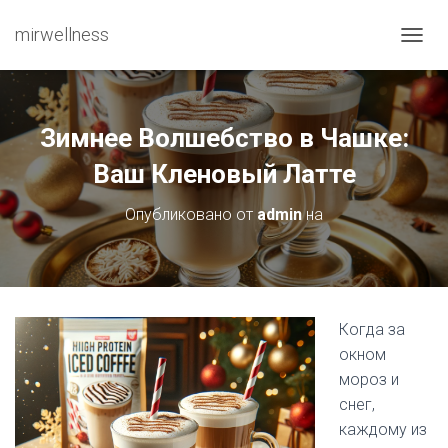
mirwellness
ПЕРЕ
Зимнее Волшебство в Чашке:
Ваш Кленовый Латте
Опубликовано от
admin
на
Когда за
окном
мороз и
снег,
каждому из