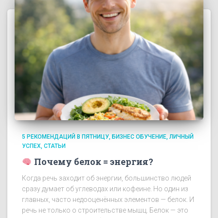
5 РЕКОМЕНДАЦИЙ В ПЯТНИЦУ
БИЗНЕС ОБУЧЕНИЕ
ЛИЧНЫЙ
УСПЕХ
СТАТЬИ
Почему белок = энергия?
Когда речь заходит об энергии, большинство людей
сразу думает об углеводах или кофеине. Но один из
главных, часто недооценённых элементов — белок. И
речь не только о строительстве мышц. Белок — это