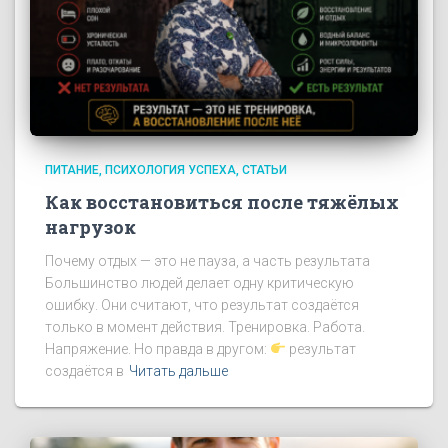
ПИТАНИЕ
ПСИХОЛОГИЯ УСПЕХА
СТАТЬИ
Как восстановиться после тяжёлых
нагрузок
Почему отдых — это не пауза, а часть результата
Большинство людей делает одну критическую
ошибку. Они считают, что результат создаётся
только в момент действия. Тренировка. Работа.
Напряжение. Но правда в другом:
результат
создаётся в
Читать дальше