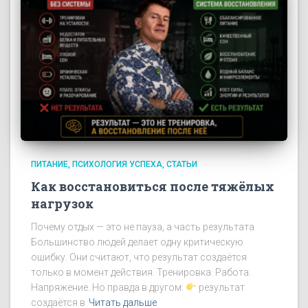
ПИТАНИЕ
ПСИХОЛОГИЯ УСПЕХА
СТАТЬИ
Как восстановиться после тяжёлых
нагрузок
Почему отдых — это не пауза, а часть результата
Большинство людей делает одну критическую
ошибку. Они считают, что результат создаётся
только в момент действия. Тренировка. Работа.
Напряжение. Но правда в другом:
результат
создаётся в
Читать дальше