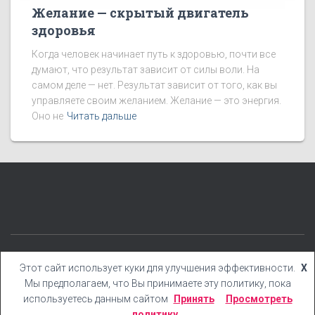
Желание — скрытый двигатель
здоровья
Когда человек начинает путь к здоровью, почти все
думают, что результат зависит от силы воли. На
самом деле — нет. Результат зависит от того, как вы
управляете своим желанием. Желание — это энергия.
Оно не
Читать дальше
КАТЕГОРИИ
БЛОГ
БОНУСЫ
КНИГИ
YOUTUBE
Этот сайт использует куки для улучшения эффективности.
X
Мы предполагаем, что Вы принимаете эту политику, пока
Hestia | Разработано
ThemeIsle
используетесь данным сайтом
Принять
Просмотреть
политику