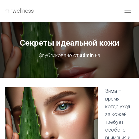
mirwellness
ПЕРЕ
Секреты идеальной кожи
Опубликовано от
admin
на
Зима –
время,
когда уход
за кожей
требует
особого
внимания и