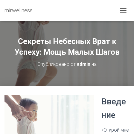
mirwellness
ПЕРЕ
Секреты Небесных Врат к
Успеху: Мощь Малых Шагов
Опубликовано от
admin
на
Введе
ние
«Открой мне