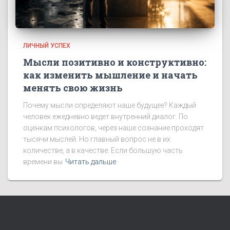
ЛИЧНЫЙ УСПЕХ
Мысли позитивно и конструктивно:
как изменить мышление и начать
менять свою жизнь
Почему мысли определяют наше будущее? Каждый
человек ежедневно ведет внутренний диалог. По
оценкам психологов, через наше сознание проходят
тысячи мыслей. Но главный вопрос не в их
количестве, а в качестве. Если большую часть
времени вы
Читать дальше