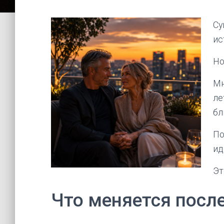
Су
ис
Но
Мн
ле
бл
По
ид
Эт
Что меняется после