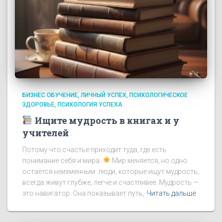
БИЗНЕС ОБУЧЕНИЕ
ЛИЧНЫЙ УСПЕХ
ПСИХОЛОГИЧЕСКОЕ
ЗДОРОВЬЕ
ПСИХОЛОГИЯ УСПЕХА
Ищите мудрость в книгах и у
учителей
Потому что счастье приходит туда, где есть
понимание себя и мира.
Мир меняется, но одно
остаётся неизменным: люди, которые ищут мудрость,
всегда живут глубже, легче и счастливее. Мудрость —
это навигатор. Она показывает путь,
Читать дальше