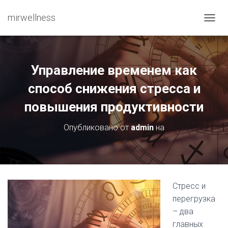
mirwellness
ПЕРЕ
Управление временем как
способ снижения стресса и
повышения продуктивности
Опубликовано от
admin
на
Стресс и
перегрузка
– два
главных