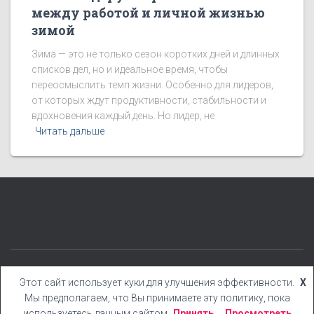
между работой и личной жизнью
зимой
Зима — это не только сезон коротких дней и длинных
списков дел, но и идеальное время, чтобы
переосмыслить темп жизни. Особенно для лидеров,
от которых ждут продуктивности, стабильности и
вдохновения каждый день. Но лидер, не
Читать дальше
КАТЕГОРИИ
БЛОГ
БОНУСЫ
КНИГИ
YOUTUBE
Этот сайт использует куки для улучшения эффективности.
X
Мы предполагаем, что Вы принимаете эту политику, пока
Hestia | Разработано
ThemeIsle
используетесь данным сайтом
Принять
Просмотреть