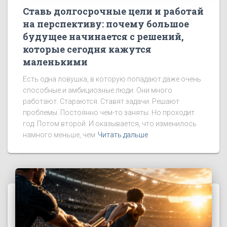
Ставь долгосрочные цели и работай
на перспективу: почему большое
будущее начинается с решений,
которые сегодня кажутся
маленькими
Есть одна ловушка, в которую попадают даже очень
способные и амбициозные люди. Они много
работают. Стараются. Ставят задачи. Решают
проблемы. Постоянно чем-то заняты. Но проходит
год. Потом второй. И оказывается, что изменилось
намного меньше, чем
Читать дальше