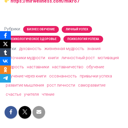
https://mirwellness.com/mikro7
Рубрики:
БИЗНЕС ОБУЧЕНИЕ
ЛИЧНЫЙ УСПЕХ
ПСИХОЛОГИЧЕСКОЕ ЗДОРОВЬЕ
ПСИХОЛОГИЯ УСПЕХА
Метки:
духовность
жизненная мудрость
знания
источники мудрости
книги
личностный рост
мотивация
мудрость
наставники
наставничество
обучение
обучение через книги
осознанность
привычки успеха
развитие мышления
рост личности
саморазвитие
счастье
учителя
чтение