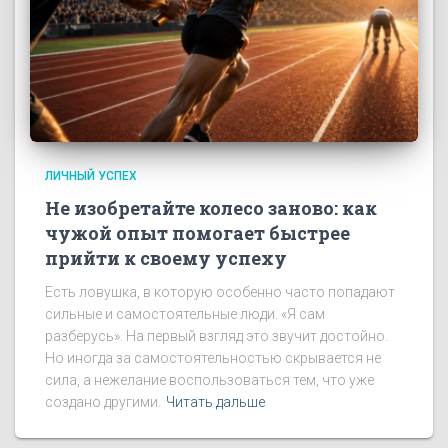
ЛИЧНЫЙ УСПЕХ
Не изобретайте колесо заново: как
чужой опыт помогает быстрее
прийти к своему успеху
Есть ловушка, в которую особенно часто попадают
сильные и самостоятельные люди. «Я сам
разберусь». На первый взгляд это звучит достойно.
Но иногда за самостоятельностью скрывается не
сила, а нежелание воспользоваться тем, что уже
создано другими.
Читать дальше