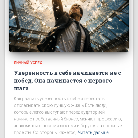
ЛИЧНЫЙ УСПЕХ
Уверенность в себе начинается не с
побед. Она начинается с первого
шага
Как развить уверенность в себе и перестать
откладывать свою лучшую жизнь Есть люди,
которые легко выступают перед аудиторией,
начинают собственный бизнес, меняют профессию,
знакомятся с новыми людьми и берутся за сложные
проекты. Со стороны кажется,
Читать дальше