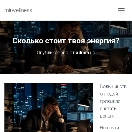
mirwellness
ПЕРЕ
Сколько стоит твоя энергия?
Опубликовано от
admin
на
Большинств
о людей
привыкли
считать
деньги.
Но почти