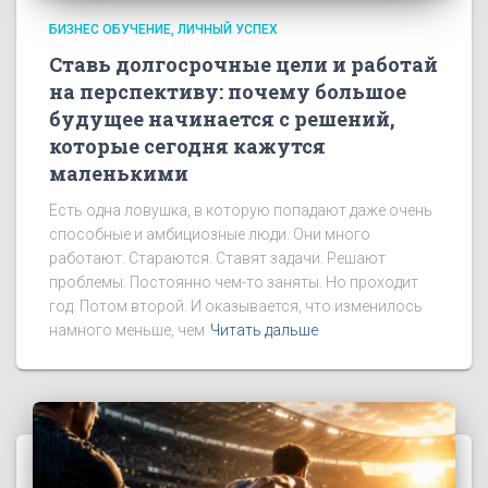
БИЗНЕС ОБУЧЕНИЕ
ЛИЧНЫЙ УСПЕХ
Ставь долгосрочные цели и работай
на перспективу: почему большое
будущее начинается с решений,
которые сегодня кажутся
маленькими
Есть одна ловушка, в которую попадают даже очень
способные и амбициозные люди. Они много
работают. Стараются. Ставят задачи. Решают
проблемы. Постоянно чем-то заняты. Но проходит
год. Потом второй. И оказывается, что изменилось
намного меньше, чем
Читать дальше