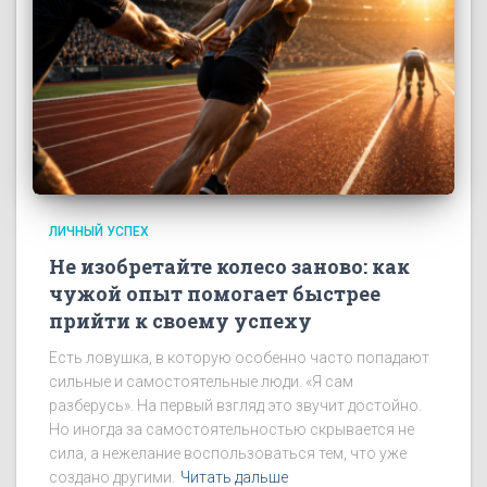
ЛИЧНЫЙ УСПЕХ
Не изобретайте колесо заново: как
чужой опыт помогает быстрее
прийти к своему успеху
Есть ловушка, в которую особенно часто попадают
сильные и самостоятельные люди. «Я сам
разберусь». На первый взгляд это звучит достойно.
Но иногда за самостоятельностью скрывается не
сила, а нежелание воспользоваться тем, что уже
создано другими.
Читать дальше