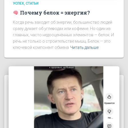
УСПЕХ
СТАТЬИ
Почему белок = энергия?
Когда речь заходит об энергии, большинство людей
сразу думает об углеводах или кофеине. Но один из
главных, часто недооценённых элементов — белок. И
речь не только о строительстве мышц. Белок — это
ключевой компонент обмена
Читать дальше