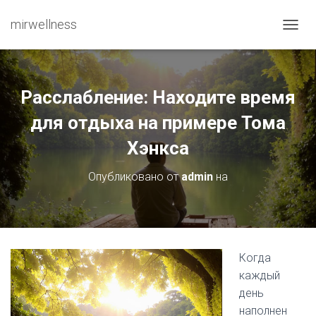
mirwellness
ПЕРЕ
Расслабление: Находите время
для отдыха на примере Тома
Хэнкса
Опубликовано от
admin
на
Когда
каждый
день
наполнен