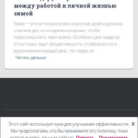
между работой и личной жизнью
зимой
Зима — это не только сезон коротких дней и длинных
списков дел, но и идеальное время, чтобы
переосмыслить темп жизни. Особенно для лидеров,
от которых ждут продуктивности, стабильности и
вдохновения каждый день. Но лидер, не
Читать дальше
КАТЕГОРИИ
БЛОГ
БОНУСЫ
КНИГИ
YOUTUBE
Этот сайт использует куки для улучшения эффективности.
X
Мы предполагаем, что Вы принимаете эту политику, пока
Hestia | Разработано
ThemeIsle
используетесь данным сайтом
Принять
Просмотреть