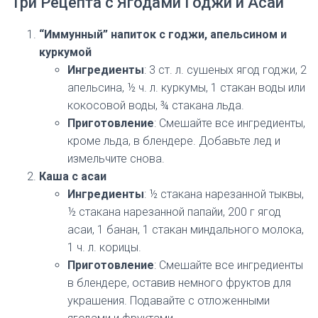
Три Рецепта с Ягодами Годжи и Асаи
“Иммунный” напиток с годжи, апельсином и
куркумой
Ингредиенты
: 3 ст. л. сушеных ягод годжи, 2
апельсина, ½ ч. л. куркумы, 1 стакан воды или
кокосовой воды, ¾ стакана льда.
Приготовление
: Смешайте все ингредиенты,
кроме льда, в блендере. Добавьте лед и
измельчите снова.
Каша с асаи
Ингредиенты
: ½ стакана нарезанной тыквы,
½ стакана нарезанной папайи, 200 г ягод
асаи, 1 банан, 1 стакан миндального молока,
1 ч. л. корицы.
Приготовление
: Смешайте все ингредиенты
в блендере, оставив немного фруктов для
украшения. Подавайте с отложенными