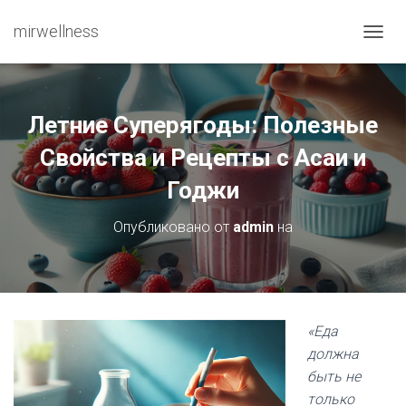
mirwellness
ПЕРЕ
Летние Суперягоды: Полезные
Свойства и Рецепты с Асаи и
Годжи
Опубликовано от
admin
на
«Еда
должна
быть не
только