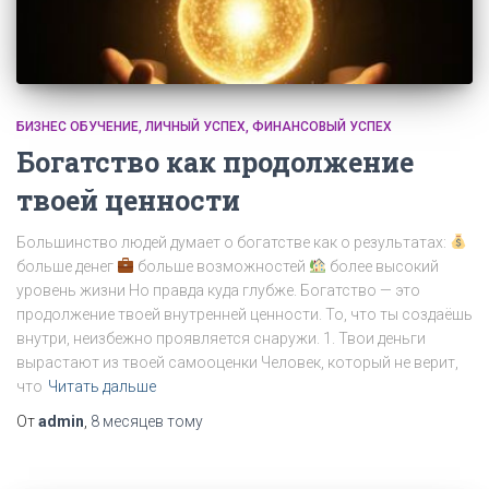
БИЗНЕС ОБУЧЕНИЕ
ЛИЧНЫЙ УСПЕХ
ФИНАНСОВЫЙ УСПЕХ
Богатство как продолжение
твоей ценности
Большинство людей думает о богатстве как о результатах:
больше денег
больше возможностей
более высокий
уровень жизни Но правда куда глубже. Богатство — это
продолжение твоей внутренней ценности. То, что ты создаёшь
внутри, неизбежно проявляется снаружи. 1. Твои деньги
вырастают из твоей самооценки Человек, который не верит,
что
Читать дальше
От
admin
,
8 месяцев
тому