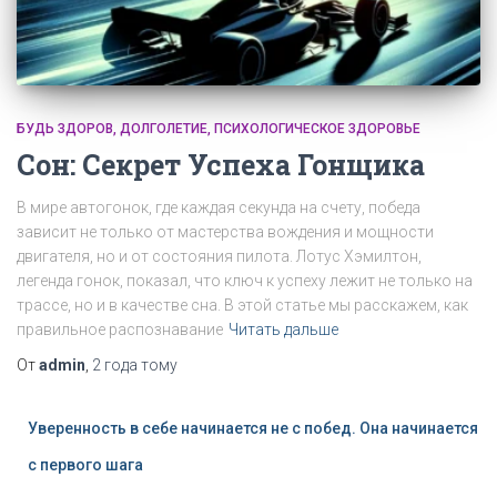
БУДЬ ЗДОРОВ
ДОЛГОЛЕТИЕ
ПСИХОЛОГИЧЕСКОЕ ЗДОРОВЬЕ
Сон: Секрет Успеха Гонщика
В мире автогонок, где каждая секунда на счету, победа
зависит не только от мастерства вождения и мощности
двигателя, но и от состояния пилота. Лотус Хэмилтон,
легенда гонок, показал, что ключ к успеху лежит не только на
трассе, но и в качестве сна. В этой статье мы расскажем, как
правильное распознавание
Читать дальше
От
admin
,
2 года
тому
Уверенность в себе начинается не с побед. Она начинается
с первого шага