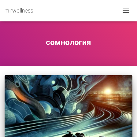
mirwellness
ПЕРЕ
сомнология