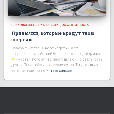
ПСИХОЛОГИЯ УСПЕХА
СЧАСТЬЕ
ЭФФЕКТИВНОСТЬ
Привычки, которые крадут твою
энергию
Почему ты устаёшь не от нагрузки, а от
неправильных действий Большинство людей думают:
«Я устал, потому что много делаю» Но реальность
другая. Ты устаёшь не от количества. Ты устаёшь от
того, как именно ты
Читать дальше