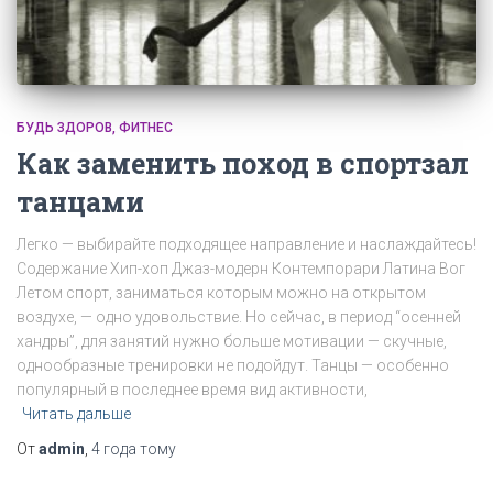
БУДЬ ЗДОРОВ
ФИТНЕС
Как заменить поход в спортзал
танцами
Легко — выбирайте подходящее направление и наслаждайтесь!
Содержание Хип-хоп Джаз-модерн Контемпорари Латина Вог
Летом спорт, заниматься которым можно на открытом
воздухе, — одно удовольствие. Но сейчас, в период “осенней
хандры”, для занятий нужно больше мотивации — скучные,
однообразные тренировки не подойдут. Танцы — особенно
популярный в последнее время вид активности,
Читать дальше
От
admin
,
4 года
тому