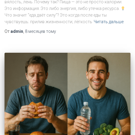
вялость, лень. Почему так? Пища — это не просто калории.
Это информация. Это либо энергия, либо утечка ресурса.
Что значит “еда даёт силу”? Это когда после еды ты
чувствуешь: прилив жизненности; лёгкость
Читать дальше
От
admin
,
8 месяцев
тому