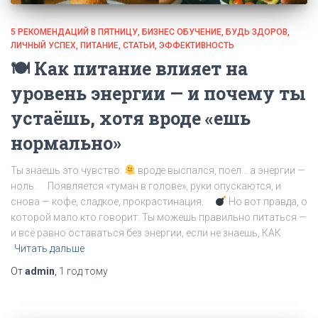
5 РЕКОМЕНДАЦИЙ В ПЯТНИЦУ
БИЗНЕС ОБУЧЕНИЕ
БУДЬ ЗДОРОВ
ЛИЧНЫЙ УСПЕХ
ПИТАНИЕ
СТАТЬИ
ЭФФЕКТИВНОСТЬ
🍽 Как питание влияет на
уровень энергии — и почему ты
устаёшь, хотя вроде «ешь
нормально»
Ты знаешь это чувство:
вроде выспался, поел… а энергии —
ноль. ⠀ Появляется «туман в голове», руки опускаются, и
снова — кофе, сладкое, прокрастинация. ⠀
Но вот правда, о
которой мало кто говорит: Ты можешь правильно питаться —
и всё равно оставаться без энергии, если не знаешь, КАК
Читать дальше
От
admin
,
1 год
тому