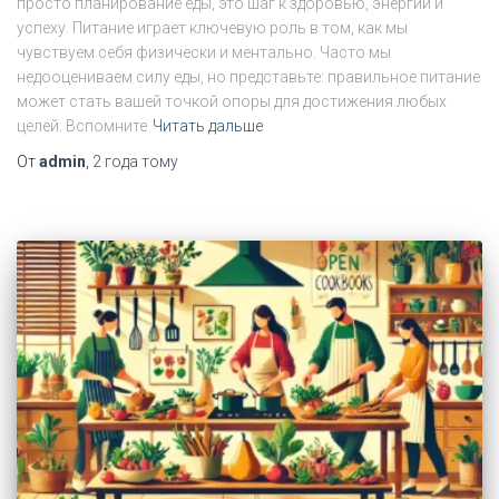
просто планирование еды, это шаг к здоровью, энергии и
успеху. Питание играет ключевую роль в том, как мы
чувствуем себя физически и ментально. Часто мы
недооцениваем силу еды, но представьте: правильное питание
может стать вашей точкой опоры для достижения любых
целей. Вспомните
Читать дальше
От
admin
,
2 года
тому