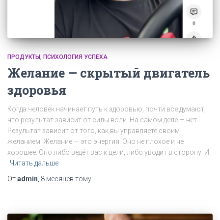
ПРОДУКТЫ
ПСИХОЛОГИЯ УСПЕХА
Желание — скрытый двигатель
здоровья
Когда человек начинает путь к здоровью, почти все думают,
что результат зависит от силы воли. На самом деле — нет.
Результат зависит от того, как вы управляете своим
желанием. Желание — это энергия. Оно не плохое и не
хорошее. Оно либо ведёт вас к цели, либо уводит в сторону. И
Читать дальше
От
admin
,
8 месяцев
тому