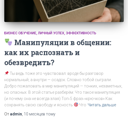
БИЗНЕС ОБУЧЕНИЕ
ЛИЧНЫЙ УСПЕХ
ЭФФЕКТИВНОСТЬ
Манипуляции в общении:
как их распознать и
обезвредить?
Ты ведь тоже это чувствовал: вроде бы разговор
нормальный, а внутри — осадок. Словно тобой сыграли.
Добро пожаловать в мир манипуляций — тонких, незаметных,
но опасных. В этой статье разберём: Что такое манипуляция
(и почему она не всегда злая) Топ‑5 фраз‑«крючков» Как
сохранять свою свободу и ясность
Что
Читать дальше
От
admin
,
10 месяцев
тому