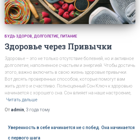
БУДЬ ЗДОРОВ
ДОЛГОЛЕТИЕ
ПИТАНИЕ
Здоровье через Привычки
Здоровье – это не только отсутствие болезней, но и активное
долголетие, наполненное счастьем и энергией. Чтобы достичь
этого, важно включить в свою жизнь здоровые привычки.
Вот десять проверенных способов, которые помогут вам
жить долго и счастливо. Полноценный Сон Ключ к здоровью
начинается с хорошего сна. Сон влияет на наше настроение,
Читать дальше
От
admin
,
3 года
тому
Уверенность в себе начинается не с побед. Она начинается
с первого шага