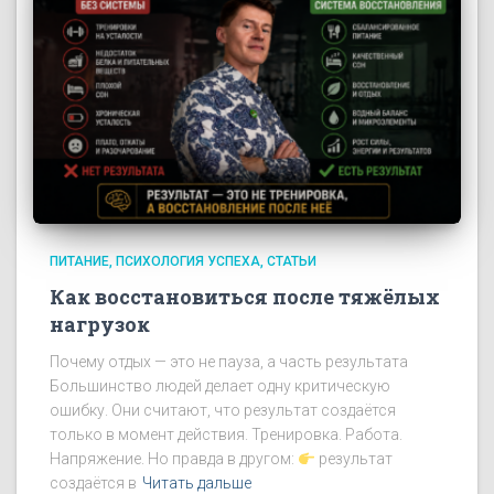
ПИТАНИЕ
ПСИХОЛОГИЯ УСПЕХА
СТАТЬИ
Как восстановиться после тяжёлых
нагрузок
Почему отдых — это не пауза, а часть результата
Большинство людей делает одну критическую
ошибку. Они считают, что результат создаётся
только в момент действия. Тренировка. Работа.
Напряжение. Но правда в другом:
результат
создаётся в
Читать дальше