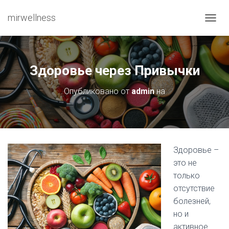
mirwellness
ПЕРЕ
Здоровье через Привычки
Опубликовано от
admin
на
Здоровье –
это не
только
отсутствие
болезней,
но и
активное