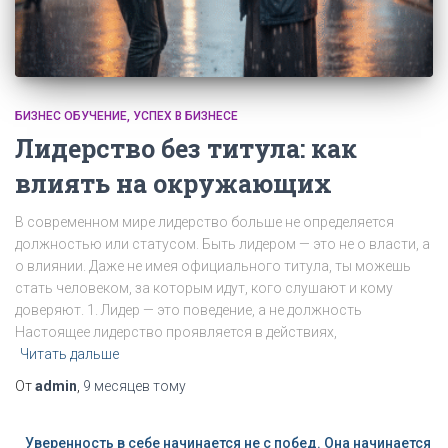
БИЗНЕС ОБУЧЕНИЕ
УСПЕХ В БИЗНЕСЕ
Лидерство без титула: как
влиять на окружающих
В современном мире лидерство больше не определяется
должностью или статусом. Быть лидером — это не о власти, а
о влиянии. Даже не имея официального титула, ты можешь
стать человеком, за которым идут, кого слушают и кому
доверяют. 1. Лидер — это поведение, а не должность
Настоящее лидерство проявляется в действиях,
Читать дальше
От
admin
,
9 месяцев
тому
Уверенность в себе начинается не с побед. Она начинается