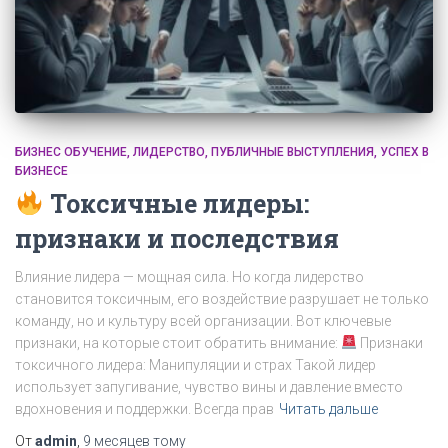
БИЗНЕС ОБУЧЕНИЕ
ЛИДЕРСТВО
ПУБЛИЧНЫЕ ВЫСТУПЛЕНИЯ
УСПЕХ В
БИЗНЕСЕ
Токсичные лидеры:
признаки и последствия
Влияние лидера — мощная сила. Но когда лидерство
становится токсичным, его воздействие разрушает не только
команду, но и культуру всей организации. Вот ключевые
признаки, на которые стоит обратить внимание:
Признаки
токсичного лидера: Манипуляции и страх Такой лидер
использует запугивание, чувство вины и давление вместо
вдохновения и поддержки. Всегда прав
Читать дальше
От
admin
,
9 месяцев
тому