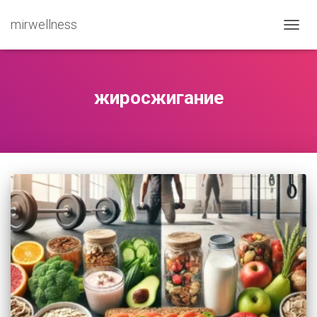
mirwellness
ПЕРЕ
жиросжигание