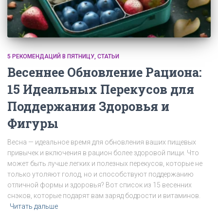
5 РЕКОМЕНДАЦИЙ В ПЯТНИЦУ
СТАТЬИ
Весеннее Обновление Рациона:
15 Идеальных Перекусов для
Поддержания Здоровья и
Фигуры
Весна — идеальное время для обновления ваших пищевых
привычек и включения в рацион более здоровой пищи. Что
может быть лучше легких и полезных перекусов, которые не
только утоляют голод, но и способствуют поддержанию
отличной формы и здоровья? Вот список из 15 весенних
снэков, которые подарят вам заряд бодрости и витаминов.
Читать дальше