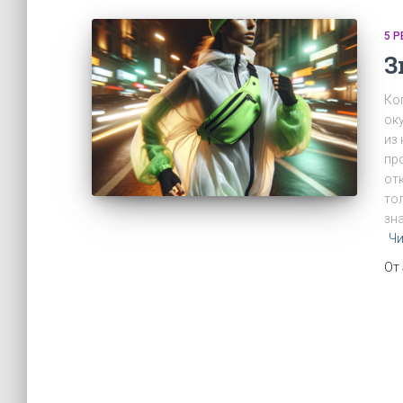
5 
З
Ко
ок
из
пр
от
то
зн
Чи
От