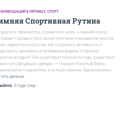
РЕКОМЕНДАЦИЙ В ПЯТНИЦУ
СПОРТ
имняя Спортивная Рутина
гда ртуть термометра стремится к нулю, а зимний холод
утывает города и села своим плотным покрывалом, многие
 нас задаются вопросом: как сохранить активность и
одолжить заниматься любимыми видами спорта на
крытом воздухе? «Не существует плохой погоды, существует
лько неподходящая одежда,» — говорил Ранульф Файнс,
аменитый исследователь и путешественник. Вдохновляясь
тать дальше
admin
,
3 года
тому