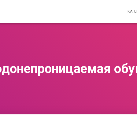
КАТ
одонепроницаемая обу