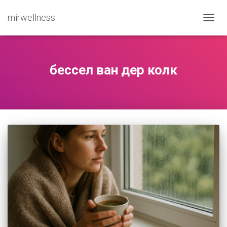
mirwellness
ПЕРЕ
бессел ван дер колк