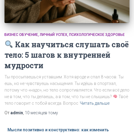
БИЗНЕС ОБУЧЕНИЕ
ЛИЧНЫЙ УСПЕХ
ПСИХОЛОГИЧЕСКОЕ ЗДОРОВЬЕ
Как научиться слушать своё
тело: 5 шагов к внутренней
мудрости
Ты просыпаешься уставшим. Хотя вроде и спал 8 часов. Ты
ешь, но не чувствуешь насыщения. Ты идёшь в спортзал,
потому что «надо», но тело сопротивляется. Что если всё дело
не в том, что ты делаешь, а в том, что ты не слышишь?
Твоё
тело говорит с тобой всегда. Вопрос
Читать дальше
От
admin
,
10 месяцев
тому
Мысли позитивно и конструктивно: как изменить