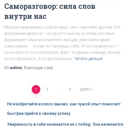
Саморазговор: сила слов
внутри нас
Мы разговариваем с собой чаще, чем с кем-либо другим. Эти
внутренние диалоги — не просто мысли, а слова, которые
формируют наше восприятие, эмоции, действия и даже
самооценку. ⠀ Когда ты говоришь себе: «Я не справлюсь» —
ты не просто констатируешь факт, ты даёшь команду своему
мозгу проиграть. А когда говоришь:
Читать дальше
От
admin
,
8 месяцев
тому
Пагинация
1
2
…
4
ДАЛЕЕ
записей
Не изобретайте колесо заново: как чужой опыт помогает
быстрее прийти к своему успеху
Уверенность в себе начинается не с побед. Она начинается