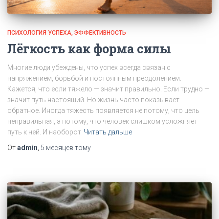
ПСИХОЛОГИЯ УСПЕХА
ЭФФЕКТИВНОСТЬ
Лёгкость как форма силы
Многие люди убеждены, что успех всегда связан с
напряжением, борьбой и постоянным преодолением.
Кажется, что если тяжело — значит правильно. Если трудно —
значит путь настоящий. Но жизнь часто показывает
обратное. Иногда тяжесть появляется не потому, что цель
неправильная, а потому, что человек слишком усложняет
путь к ней. И наоборот
Читать дальше
От
admin
,
5 месяцев
тому