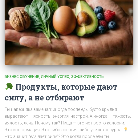
БИЗНЕС ОБУЧЕНИЕ
ЛИЧНЫЙ УСПЕХ
ЭФФЕКТИВНОСТЬ
Продукты, которые дают
силу, а не отбирают
Ты наверняка замечал: иногда после еды будто крылья
вырастают — ясность, энергия, настрой. А иногда — тяжесть,
вялость, лень. Почему так? Пища — это не просто калории.
Это информация. Это либо энергия, либо утечка ресурса.
Что значит “еда даёт силу”? Это когда после еды ты