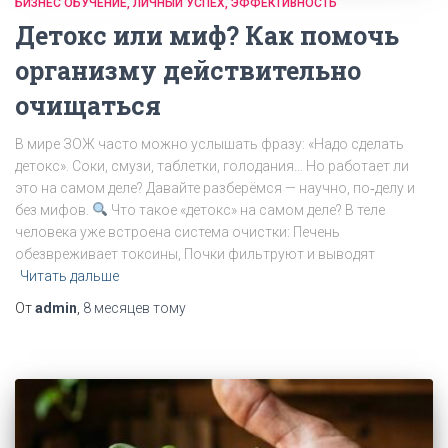
БИЗНЕС ОБУЧЕНИЕ
ЛИЧНЫЙ УСПЕХ
ЭФФЕКТИВНОСТЬ
Детокс или миф? Как помочь
организму действительно
очищаться
В мире ЗОЖ часто можно услышать фразу: «Надо сделать
детокс». Соки, смузи, таблетки, голодания… Но работает ли
это на самом деле? Давайте разберёмся — научно, по‑делу и
без мифов.
Что такое «детокс» на самом деле? В теле
человека уже встроена система очистки: Печень
обезвреживает токсины, Почки фильтруют и выводят
Читать дальше
От
admin
,
8 месяцев
тому