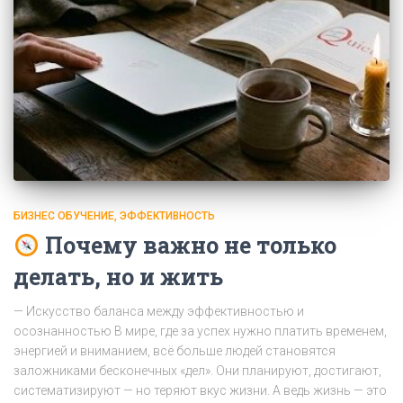
БИЗНЕС ОБУЧЕНИЕ
ЭФФЕКТИВНОСТЬ
Почему важно не только
делать, но и жить
— Искусство баланса между эффективностью и
осознанностью В мире, где за успех нужно платить временем,
энергией и вниманием, всё больше людей становятся
заложниками бесконечных «дел». Они планируют, достигают,
систематизируют — но теряют вкус жизни. А ведь жизнь — это