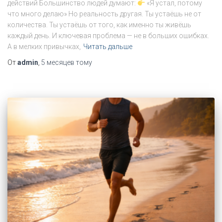
действий Большинство людей думают:
«Я устал, потому
что много делаю» Но реальность другая. Ты устаёшь не от
количества. Ты устаёшь от того, как именно ты живёшь
каждый день. И ключевая проблема — не в больших ошибках.
А в мелких привычках,
Читать дальше
От
admin
,
5 месяцев
тому