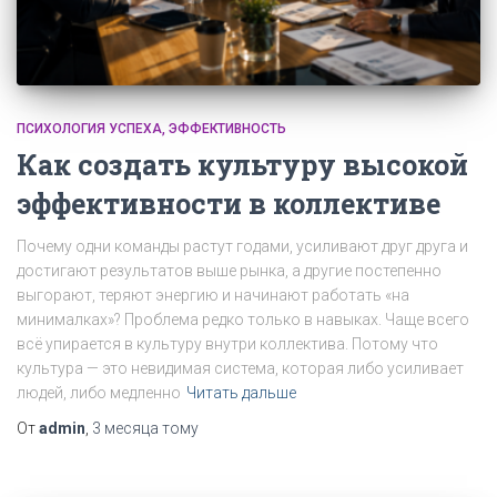
ПСИХОЛОГИЯ УСПЕХА
ЭФФЕКТИВНОСТЬ
Как создать культуру высокой
эффективности в коллективе
Почему одни команды растут годами, усиливают друг друга и
достигают результатов выше рынка, а другие постепенно
выгорают, теряют энергию и начинают работать «на
минималках»? Проблема редко только в навыках. Чаще всего
всё упирается в культуру внутри коллектива. Потому что
культура — это невидимая система, которая либо усиливает
людей, либо медленно
Читать дальше
От
admin
,
3 месяца
тому