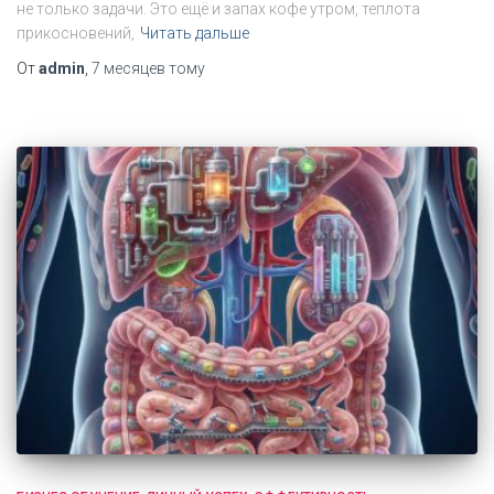
не только задачи. Это ещё и запах кофе утром, теплота
прикосновений,
Читать дальше
От
admin
,
7 месяцев
тому