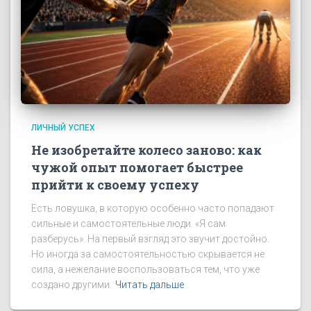
ЛИЧНЫЙ УСПЕХ
Не изобретайте колесо заново: как
чужой опыт помогает быстрее
прийти к своему успеху
Есть ловушка, в которую особенно часто попадают
сильные и самостоятельные люди. «Я сам
разберусь». На первый взгляд это звучит достойно.
Но иногда за самостоятельностью скрывается не
сила, а нежелание воспользоваться тем, что уже
создано другими.
Читать дальше