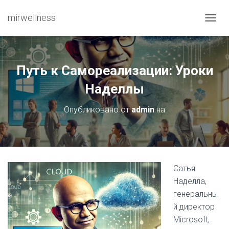
mirwellness
ПЕРЕ
Путь к Самореализации: Уроки
Наделлы
Опубликовано от
admin
на
Сатья
Наделла,
генеральны
й директор
Microsoft,