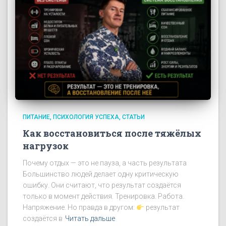
ПИТАНИЕ
ПСИХОЛОГИЯ УСПЕХА
СТАТЬИ
Как восстановиться после тяжёлых
нагрузок
Почему отдых — это не пауза, а часть результата
Большинство людей делает одну критическую
ошибку. Они считают, что результат создаётся
только в момент действия. Тренировка. Работа.
Напряжение. Но правда в другом:
результат
создаётся в
Читать дальше