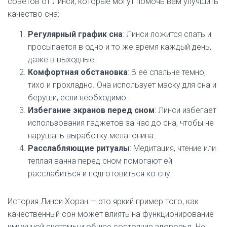
советов от Линси, которые могут помочь вам улучшить
качество сна:
Регулярный график сна
: Линси ложится спать и
просыпается в одно и то же время каждый день,
даже в выходные.
Комфортная обстановка
: В её спальне темно,
тихо и прохладно. Она использует маску для сна и
беруши, если необходимо.
Избегание экранов перед сном
: Линси избегает
использования гаджетов за час до сна, чтобы не
нарушать выработку мелатонина.
Расслабляющие ритуалы
: Медитация, чтение или
теплая ванна перед сном помогают ей
расслабиться и подготовиться ко сну.
История Линси Хоран — это яркий пример того, как
качественный сон может влиять на функционирование
иммунной системы и общее состояние здоровья. Не